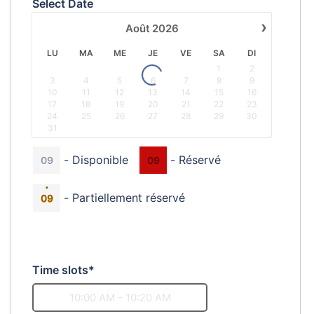
Select Date
›
Août
2026
LU
MA
ME
JE
VE
SA
DI
1
2
3
4
5
6
7
8
9
10
11
12
13
14
15
16
17
18
19
20
21
22
23
24
25
26
27
28
29
30
31
-
Disponible
-
Réservé
09
09
·
-
Partiellement réservé
09
Time slots*
10:00 AM - 10:20 AM