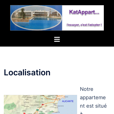
Aller
au
contenu
Ouvrir/fermer
le
menu
Localisation
Notre
apparteme
nt est situé