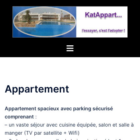
Aller
au
contenu
Ouvrir/fermer
le
menu
Appartement
Appartement spacieux
avec parking sécurisé
comprenant
:
– un vaste séjour avec cuisine équipée, salon et salle à
manger (TV par satellite + Wifi)