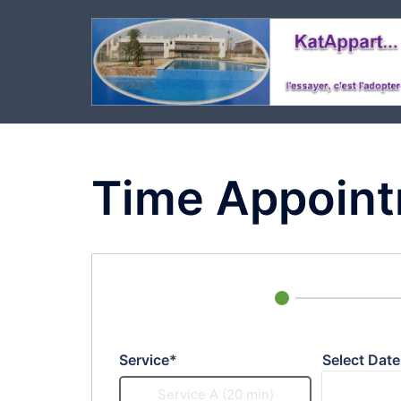
Aller
au
contenu
Time Appoint
Service*
Select Date
Service A (20 min)