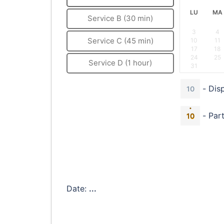
LU
MA
Service B (30 min)
3
4
Service C (45 min)
10
11
17
18
24
25
Service D (1 hour)
31
-
Dis
10
·
-
Part
10
Date:
...