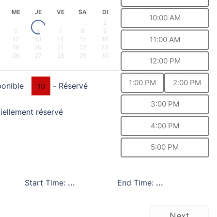
ME
JE
VE
SA
DI
10:00 AM
1
2
5
6
7
8
9
11:00 AM
12
13
14
15
16
19
20
21
22
23
26
27
28
29
30
12:00 PM
1:00 PM
2:00 PM
ponible
-
Réservé
10
3:00 PM
iellement réservé
4:00 PM
5:00 PM
Start Time:
...
End Time:
...
Next