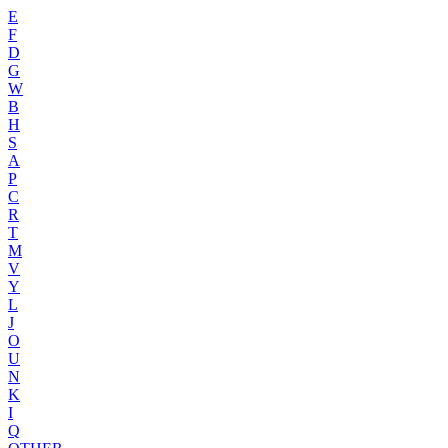
E
F
D
G
W
B
H
S
A
P
C
R
T
M
V
Y
L
J
O
U
N
K
I
Q